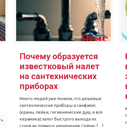
Почему образуется
известковый налет
на сантехнических
приборах
Много людей уже поняли, что дешевые
сантехнические приборы и санфаянс
(краны, лейки, гигиенические душ, и вся
керамика) залог быстрого выхода из
ть
строя их прямого назначения. Сейчас
[…]