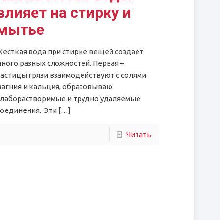
влияет на стирку и
мытье
Жесткая вода при стирке вещей создает
много разных сложностей. Первая –
частицы грязи взаимодействуют с солями
магния и кальция, образовываю
слаборастворимые и трудно удаляемые
соединения. Эти
[…]
Читать